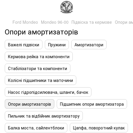
Ford Mondeo
Mondeo 96-00
Підвіска та кермове
Опори а
Опори амортизаторів
Важелі підвіски
Пружини
Амортизатори
Кермова рейка та компоненти
Стабілізатори та компоненти
Колісні підшипники та маточини
Насос гідропідсилювача, шланги, бачок
Опори амортизаторів
Підшипник опори амортизатора
Пильник та відбійник амортизатору
Балка моста, сайлентблоки
Цапфа, поворотний кулак