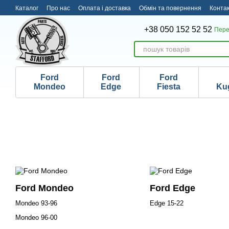
Перейти до основного контенту
Каталог
Про нас
Оплата і доставка
Обмін та повернення
Конта
+38 050 152 52 52
Пере
Ford
Ford
Ford
Mondeo
Edge
Fiesta
Ku
Ford Mondeo
Ford Edge
Mondeo 93-96
Edge 15-22
Mondeo 96-00