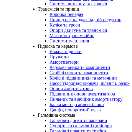
Система вихлопу та екології
Трансмісія та привід
Коробка передач
Привід осі, кардан, задній редуктор
Куліса та троси
Опори двигуна та трансмісії
Мастило трансмісійне
Системи зчеплення
Підвіска та кермове
Важелі підвіски
Пружини
Амортизатори
Кермова рейка та компоненти
Стабілізатори та компоненти
Колісні підшипники та маточини
Насос гідропідсилювача, шланги, бачок
Опори амортизаторів
Підшипник опори амортизатора
Пильник та відбійник амортизатору
Балка моста, сайлентблоки
Цапфа, поворотний кулак
Гальмівна система
Гальмівні диски та барабани
Супорта та гальмівні циліндри
Гальмівні шланги та трубки