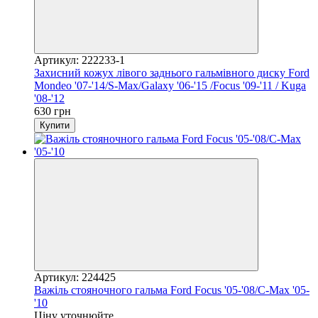
Артикул: 222233-1
Захисний кожух лівого заднього гальмівного диску Ford
Mondeo '07-'14/S-Max/Galaxy '06-'15 /Focus '09-'11 / Kuga
'08-'12
630 грн
Купити
Артикул: 224425
Важіль стояночного гальма Ford Focus '05-'08/C-Max '05-
'10
Ціну уточнюйте