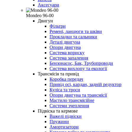
Аксесуари
Mondeo 96-00
Двигун
Фільтри
Ремені, ланцюги та шківи
Прокладки та сальники
Деталі двигуна
Опори двигуна
Система вприску
Система запалення
Бензонасос, Бак, Трубопроводи
Система вихлопу та екології
Трансмісія та привід
Коробка передач
Привід осі, кардан, задній редуктор
Куліса та троси
Опори двигуна та трансмісії
Мастило трансмісійне
Системи зчеплення
Підвіска та кермове
Важелі підвіски
Пружини
Амортизатори