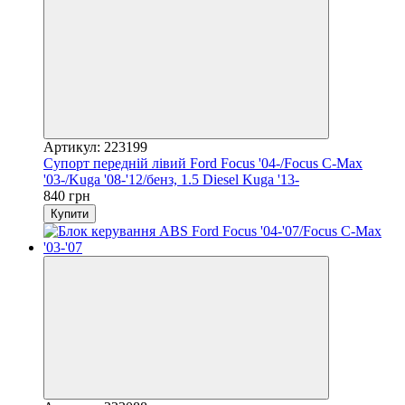
Артикул: 223199
Супорт передній лівий Ford Focus '04-/Focus C-Max
'03-/Kuga '08-'12/бенз, 1.5 Diesel Kuga '13-
840 грн
Купити