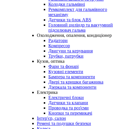
Колодки гальмівні
Ремкомплект для гальмівного
механізму
Датчики та блок ABS
Головний циліндр та вакуумний
підсилювач гальма
Охолодження, опалення, кондиціонер
Радіатори
Компресор
Двигуни та керування
Трубки, патрубки
Кузов, оптика
Фари та фонарі
Кузовні елементи
Бампера та компоненти
Двері та кришки багажника
Дзеркала та компоненти
Електрика
Електричні блоки
Датчики та клапани
Проводка та роз'єми
Кнопки та перемикачі
Інтер'єр, салон
Ремені та подушки безпеки
Колеса