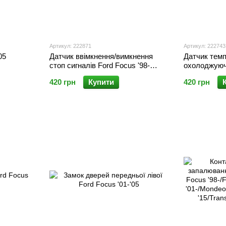
Артикул: 222871
Артикул: 222743
05
Датчик ввімкнення/вимкнення
Датчик тем
стоп сигналів Ford Focus '98-
охолоджуючо
'05/Mondeo '92-'00
Ford Focus 
420 грн
Купити
420 грн
'05-'10/Fiest
'10/S-Max '0
'02-'13