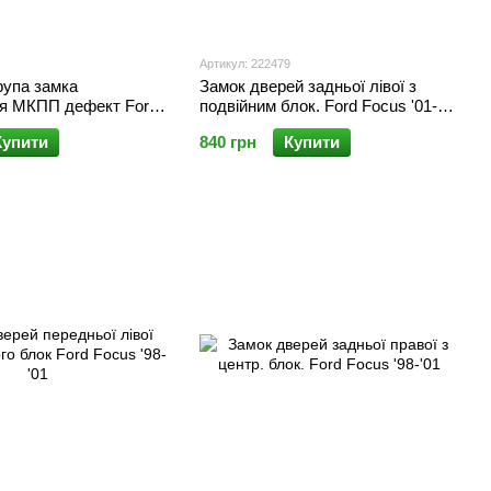
Артикул: 222479
рупа замка
Замок дверей задньої лівої з
я МКПП дефект Ford
подвійним блок. Ford Focus '01-
ocus C-Max '03-/Fiesta
'05/Mondeo '03-'07
Купити
840 грн
Купити
'00-/S-Max/Galaxy '06-
00-/Connect '02-