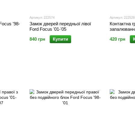
Артикул: 222574
Артикул: 222528
Focus '98-
Замок дверей передньої лівої
Контактна г
Ford Focus '01-'05
запалюванн
Focus '98-/F
840 грн
Купити
420 грн
'01-/Mondeo 
'15/Transit "