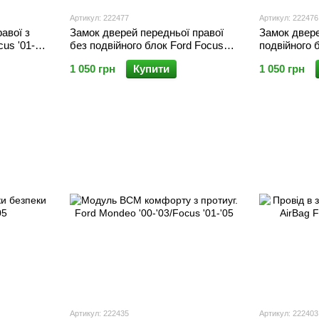
Артикул: 222477
Артикул: 222476
авої з
Замок дверей передньої правої
Замок двере
us '01-
без подвійного блок Ford Focus
подвійного б
'98-'01
1 050 грн
Купити
1 050 грн
Артикул: 222435
Артикул: 222403