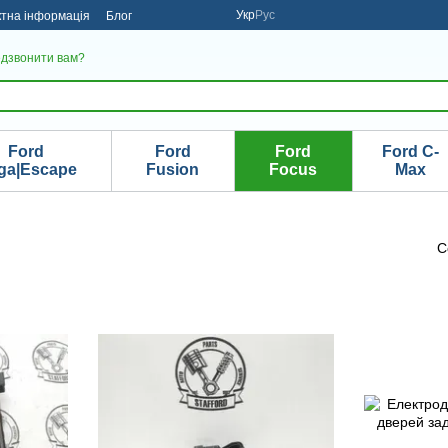
Укр
Рус
ктна інформація
Блог
дзвонити вам?
Ford
Ford
Ford
Ford C-
ga|Escape
Fusion
Focus
Max
С