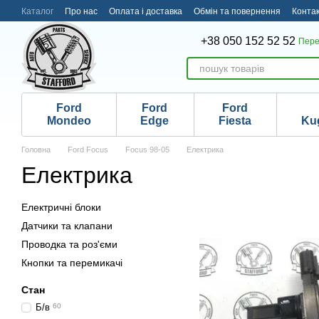
Перейти до основного контенту
Каталог
Про нас
Оплата і доставка
Обмін та повернення
Конта
+38 050 152 52 52
Пере
Ford
Ford
Ford
Mondeo
Edge
Fiesta
Ku
Головна
Ford Focus
Focus 98-05
Електрика
Електрика
Електричні блоки
Датчики та клапани
Проводка та роз'єми
Кнопки та перемикачі
Стан
Б/в
60