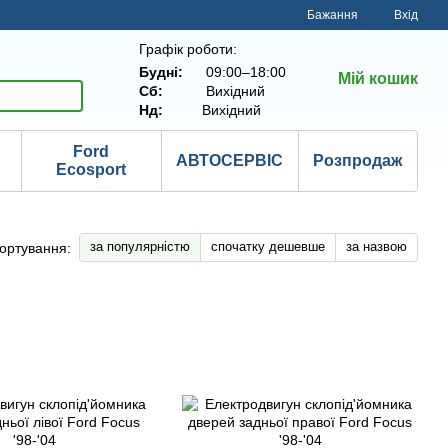
Бажання
Вхід
Графік роботи:
Будні:
09:00–18:00
Мій кошик
Сб:
Вихідний
Нд:
Вихідний
Ford
АВТОСЕРВІС
Розпродаж
Ecosport
за популярністю
спочатку дешевше
за назвою
ортування: