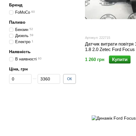
Бренд
FoMoCo
60
Паливо
Бензин
52
Дизель
59
Артикул: 222715
Електро
1
Датчик витрати повітря 1
1.8 2.0 Zetec Ford Focus 
Наявність
'05/Mondeo '98-'00
В наявності
60
1 260 грн
Купити
Ціна, грн
Від Ціна, грн
До Ціна, грн
ОК