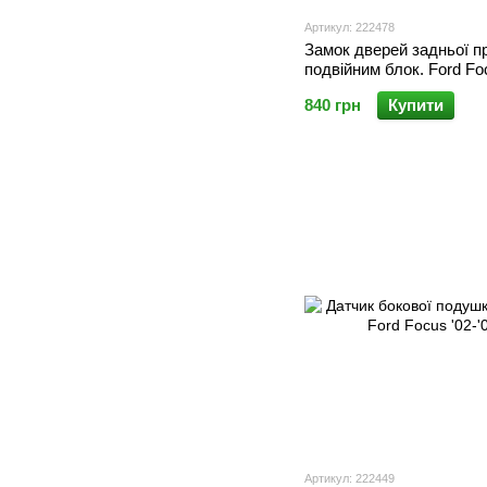
Артикул: 222478
Замок дверей задньої пр
подвійним блок. Ford Foc
'05/Mondeo '03-'07
840 грн
Купити
Артикул: 222449