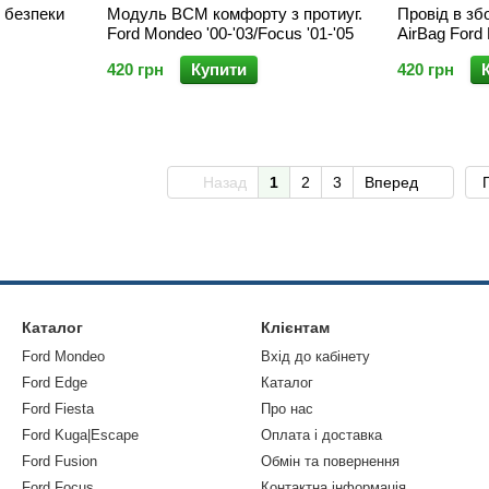
 безпеки
Модуль BCM комфорту з протиуг.
Провід в зб
Ford Mondeo '00-'03/Focus '01-'05
AirBag Ford 
420 грн
Купити
420 грн
Назад
1
2
3
Вперед
Каталог
Клієнтам
Ford Mondeo
Вхід до кабінету
Ford Edge
Каталог
Ford Fiesta
Про нас
Ford Kuga|Escape
Оплата і доставка
Ford Fusion
Обмін та повернення
Ford Focus
Контактна інформація