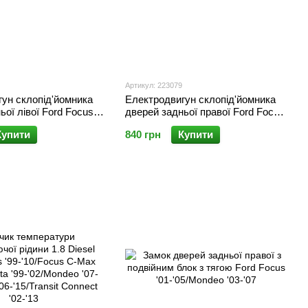
Артикул: 223079
ун склопід'йомника
Електродвигун склопід'йомника
ьої лівої Ford Focus
дверей задньої правої Ford Focus
'98-'04
Купити
840 грн
Купити