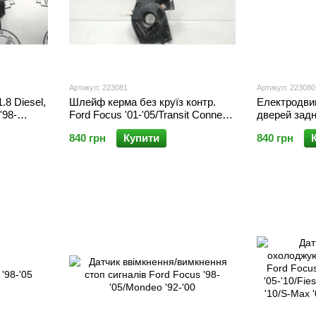
Артикул: 223081
Артикул: 223080
.8 Diesel,
Шлейф керма без круїз контр.
Електродвиг
'98-
Ford Focus '01-'05/Transit Connect
дверей задн
'02-'05
'98-'04
840 грн
Купити
840 грн