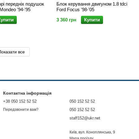
орі передніх подушок
Блок керування двигуном 1.8 tdci
Mondeo '94-'95
Ford Focus '98-'05
Купити
3 360 грн
Купити
Показати все
Контактна інформація
+38 050 152 52 52
050 152 52 52
050 152 52 52
Передзвонити вам?
staff152@ukr.net
Київ, вул. Коноплянська, 9
Мапа проїзду