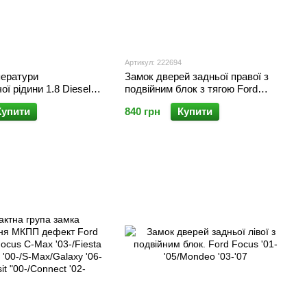
Артикул: 222694
ператури
Замок дверей задньої правої з
ї рідини 1.8 Diesel
подвійним блок з тягою Ford
'99-'10/Focus C-Max
Focus '01-'05/Mondeo '03-'07
Купити
840 грн
Купити
a '99-'02/Mondeo '07-
6-'15/Transit Connect