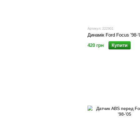
Артикул: 222901
Динамік Ford Focus '98-'
420 грн
Купити