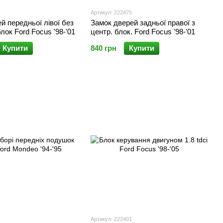
Артикул: 222475
й передньої лівої без
Замок дверей задньої правої з
лок Ford Focus '98-'01
центр. блок. Ford Focus '98-'01
Купити
840 грн
Купити
Артикул: 222401