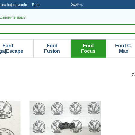
Укр
Рус
ктна інформація
Блог
дзвонити вам?
Ford
Ford
Ford
Ford C-
ga|Escape
Fusion
Focus
Max
С