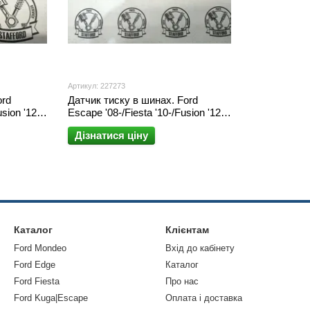
Артикул: 227273
ord
Датчик тиску в шинах. Ford
sion '12-
Escape '08-/Fiesta '10-/Fusion '12-
'16/Focus '11-/C-Max '12-
Дізнатися ціну
Каталог
Клієнтам
Ford Mondeo
Вхід до кабінету
Ford Edge
Каталог
Ford Fiesta
Про нас
Ford Kuga|Escape
Оплата і доставка