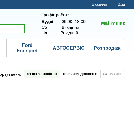
Бажання
Вхід
Графік роботи:
Будні:
09:00–18:00
Мій кошик
Сб:
Вихідний
Нд:
Вихідний
Ford
АВТОСЕРВІС
Розпродаж
Ecosport
за популярністю
спочатку дешевше
за назвою
ортування: