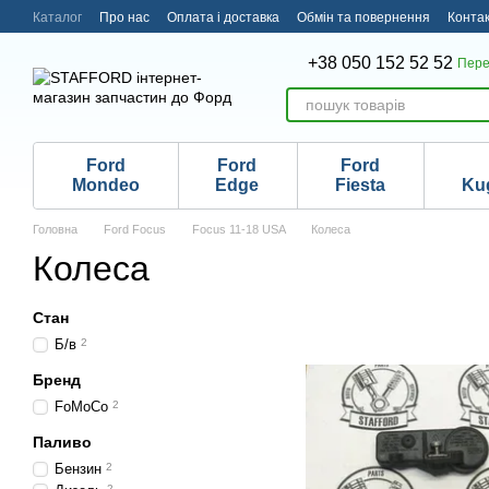
Перейти до основного контенту
Каталог
Про нас
Оплата і доставка
Обмін та повернення
Конта
+38 050 152 52 52
Пере
Ford
Ford
Ford
Mondeo
Edge
Fiesta
Ku
Головна
Ford Focus
Focus 11-18 USA
Колеса
Колеса
Стан
Б/в
2
Бренд
FoMoCo
2
Паливо
Бензин
2
2