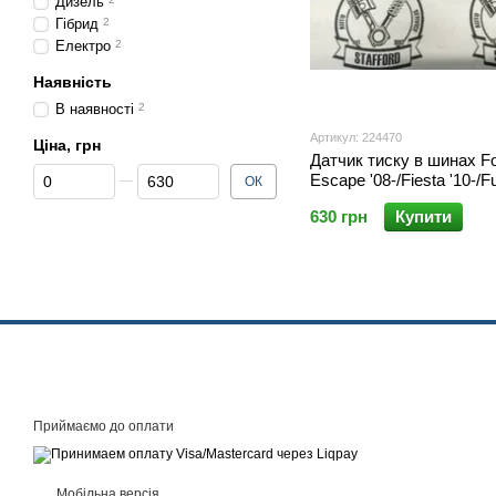
Дизель
Гібрид
2
Електро
2
Наявність
В наявності
2
Артикул: 224470
Ціна, грн
Датчик тиску в шинах F
Від Ціна, грн
До Ціна, грн
Escape '08-/Fiesta '10-/Fu
ОК
'16/Focus '11-/C-Max '12-
630 грн
Купити
Приймаємо до оплати
Мобільна версія