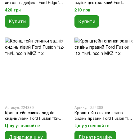
автозат. дефект Ford Edge '15-
сидінь центральний Ford
/ Fusion '13-'20 / Explorer '11-'19
Fusion '12-'16/Lincoln MKZ '12-
420 грн
210 грн
/ Lincoln '13-
Купити
Купити
Артикул: 224389
Артикул: 224388
Кронштейн спинки задніх
Кронштейн спинки задніх
сидінь лівий Ford Fusion '12-
сидінь правий Ford Fusion '12-
'16/Lincoln MKZ '12-
'16/Lincoln MKZ '12-
Ціну уточнюйте
Ціну уточнюйте
Дізнатися ціну
Дізнатися ціну