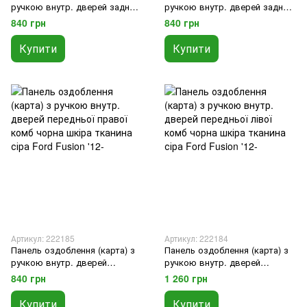
ручкою внутр. дверей задньої
ручкою внутр. дверей задньої
правої комб чорна шкіра
лівої комб чорна шкіра
840 грн
840 грн
тканина сіра деф Ford Fusion
тканина сіра Ford Fusion '12-
'12-
Купити
Купити
Артикул: 222185
Артикул: 222184
Панель оздоблення (карта) з
Панель оздоблення (карта) з
ручкою внутр. дверей
ручкою внутр. дверей
передньої правої комб чорна
передньої лівої комб чорна
840 грн
1 260 грн
шкіра тканина сіра Ford Fusion
шкіра тканина сіра Ford Fusion
'12-
'12-
Купити
Купити