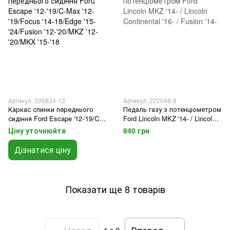
Артикул: 226834-13
Артикул: 222048-8
Каркас спинки переднього
Педаль газу з потенціометром
сидіння Ford Escape '12-'19/C-
Ford Lincoln MKZ '14- / Lincoln
Max '12-'19/Focus '14-18/Edge
Continental '16- / Fusion '14-
Ціну уточнюйте
840 грн
'15-'24/Fusion '12-'20/MKZ '12-
'20/MKX '15-'18
Дізнатися ціну
Показати ще 8 товарів
Назад
Вперед