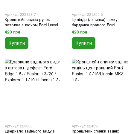
Артикул: 222423-7
Артикул: 221269-5
Кронштейн задніх ручок
Циліндр (личинка) замку
потолка з люком Ford Lincoln
бардачка правого Ford
MKZ '12-/Lincoln MKC
Edge/Explorer '15- /
420 грн
420 грн
'14-/Fusion '12/ перед з
Fusion/Lincoln '12- / Expedition
панорам Edge '15-
'17- / Mustang '14-
Купити
Купити
Артикул: 223888
Артикул: 224390
Дзеркало заднього виду з
Кронштейн спинки задніх