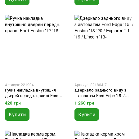
Артикул: 221904
Артикул: 221864-7
Ручка накладка внутрішня
Дзеркало заднього виду з
дверей передн. правої Ford
автозатем Ford Edge '15- /
Fusion '12-'16
Fusion '13-'20 / Explorer '11-'19 /
420 грн
1 260 грн
Lincoln '13-
Купити
Купити