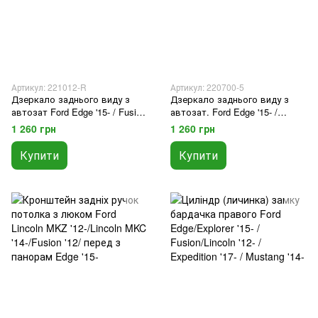
Артикул: 221012-R
Артикул: 220700-5
Дзеркало заднього виду з
Дзеркало заднього виду з
автозат Ford Edge '15- / Fusion
автозат. Ford Edge '15- /
'13-'20 / Explorer '11-'19 / Lincoln
Fusion '13-'20 / Explorer '11-'19 /
1 260 грн
1 260 грн
'13-
Lincoln '13-
Купити
Купити