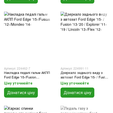
Артикул: 224462-7
Артикул: 224991-11
Накладка педалі гальм АКПП
Дзеркало заднього виду з
Ford Edge '15-/Fusion
автозат Ford Edge '15- / Fusion
'12-/Mondeo '14-
'13-'20 / Explorer '11-'19 / Lincoln
Ціну уточнюйте
Ціну уточнюйте
'13-/Flex '12-
Дізнатися ціну
Дізнатися ціну