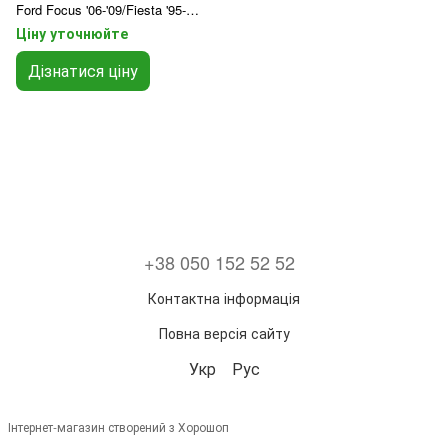
Ford Focus '06-'09/Fiesta '95-
'09/C-Max '06-'09/Kuga '08-'09
Ціну уточнюйте
Дізнатися ціну
+38 050 152 52 52
Контактна інформація
Повна версія сайту
Укр
Рус
Інтернет-магазин створений з Хорошоп