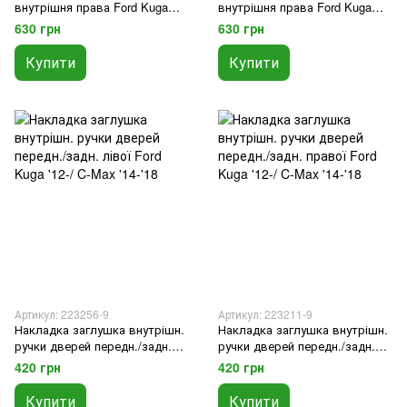
внутрішня права Ford Kuga
внутрішня права Ford Kuga
'12-/C-Max '14-'18
'12-/C-Max '14-'18
630 грн
630 грн
Купити
Купити
Артикул: 223256-9
Артикул: 223211-9
Накладка заглушка внутрішн.
Накладка заглушка внутрішн.
ручки дверей передн./задн.
ручки дверей передн./задн.
лівої Ford Kuga '12-/ C-Max '14-
правої Ford Kuga '12-/ C-Max
420 грн
420 грн
'18
'14-'18
Купити
Купити