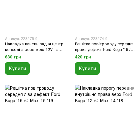
Артикул: 223275-9
Артикул: 223274-9
Накладка панель задня центр.
Решітка повітроводу середня
консолі з розеткою 12V та
права дефект Ford Kuga '15-/C-
поличкою деф Ford Kuga
Max '15-'19
630 грн
420 грн
'12-/C-Max '15-'19
Купити
Купити