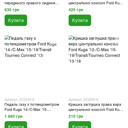
переднього правого сидіння
центральної консолі Ford Kuga
Ford Kuga '12-/C-Max '14-'18
'12-/C-Max '15-
630 грн
420 грн
'19/Transit/Tourneo Connect '13-
'18
Купити
Купити
Артикул: 223339-9
Артикул: 223295-9
Педаль газу з потенціометром
Кришка заглушка права верх
Ford Kuga '14-/C-Max '15-
центральної консолі Ford Kuga
'19/Transit Tourneo Connect '13-
'12-/C-Max '15-
1 680 грн
210 грн
'19/Transit/Tourneo Connect '13-
'18
Купити
Купити