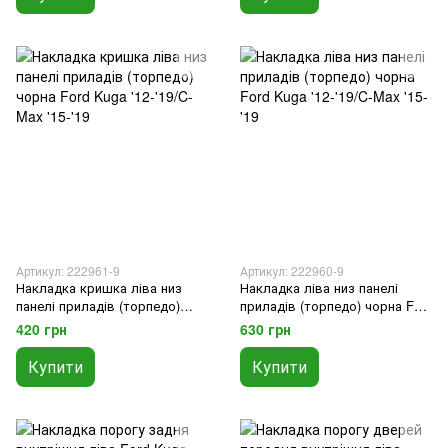
Артикул: 222961-9
Артикул: 222960-9
Накладка кришка ліва низ
Накладка ліва низ панелі
панелі приладів (торпедо)
приладів (торпедо) чорна Ford
чорна Ford Kuga '12-'19/C-Max
Kuga '12-'19/C-Max '15-'19
420 грн
630 грн
'15-'19
Купити
Купити