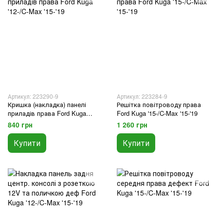
Артикул: 223290-9
Артикул: 223284-9
Кришка (накладка) панелі
Решітка повітроводу права
приладів права Ford Kuga
Ford Kuga '15-/C-Max '15-'19
'12-/C-Max '15-'19
840 грн
1 260 грн
Купити
Купити