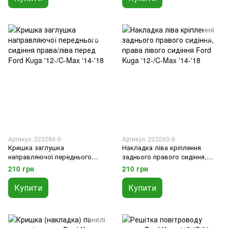
Артикул: 223294-9
Артикул: 223293-9
Кришка заглушка
Накладка ліва кріплення
направляючої переднього
заднього правого сидіння,
сидіння права/ліва перед Ford
права лівого сидіння Ford
210 грн
210 грн
Kuga '12-/C-Max '14-'18
Kuga '12-/C-Max '14-'18
Купити
Купити