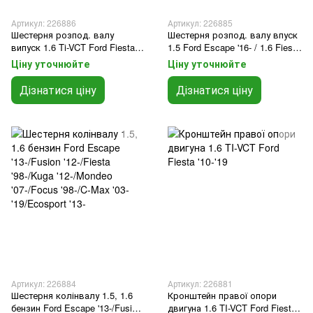
Артикул: 226886
Артикул: 226885
Шестерня розпод. валу
Шестерня розпод. валу впуск
випуск 1.6 Ti-VCT Ford Fiesta
1.5 Ford Escape '16- / 1.6 Fiesta
'10-'18
'11- / 1.5 Fusion '13- / 1.6 Transit
Ціну уточнюйте
Ціну уточнюйте
Connect '13-'14
Дізнатися ціну
Дізнатися ціну
Артикул: 226884
Артикул: 226881
Шестерня колінвалу 1.5, 1.6
Кронштейн правої опори
бензин Ford Escape '13-/Fusion
двигуна 1.6 TI-VCT Ford Fiesta