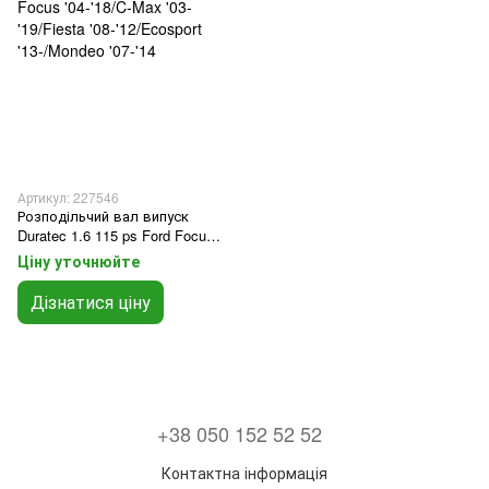
Артикул: 227546
Розподільчий вал випуск
Duratec 1.6 115 ps Ford Focus
'04-'18/C-Max '03-'19/Fiesta '08-
Ціну уточнюйте
'12/Ecosport '13-/Mondeo '07-'14
Дізнатися ціну
+38 050 152 52 52
Контактна інформація