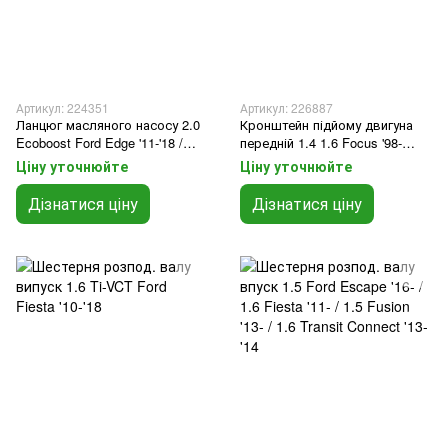
Артикул: 224351
Артикул: 226887
Ланцюг масляного насосу 2.0
Кронштейн підйому двигуна
Ecoboost Ford Edge '11-'18 /
передній 1.4 1.6 Focus '98-
Fusion/Escape/Focus '12-
'19/C-Max '03-'19/Fiesta '95-
Ціну уточнюйте
Ціну уточнюйте
19/Mondeo '07-'14/1.5 Ecosport
'13-'19
Дізнатися ціну
Дізнатися ціну