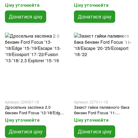
'12-/Fiesta '98-/Kuga '12-/Mondeo
'10-'19
Ціну уточнюйте
Ціну уточнюйте
'07-/Focus '98-/C-Max '03-
'19/Ecosport '13-
Дізнатися ціну
Дізнатися ціну
Артикул: 226957-18
Артикул: 227011-18
Дросельна заслінка 2.0
Захист гайки паливного бака
бензин Ford Focus '13-'18/Edge
бензин Ford Focus '11-
'15-'19/Escape '13-'19/Ecosport
'18/Escape '20-'25/Ecosport '18-
Ціну уточнюйте
Ціну уточнюйте
'17-'22/Fusion '13-'18/ 2.3
'22
Explorer '15-'19
Дізнатися ціну
Дізнатися ціну