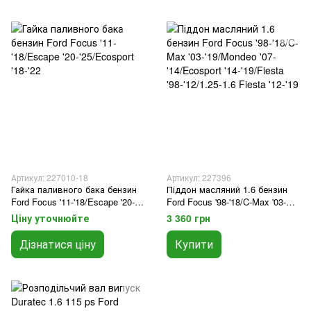
Артикул: 227010-18
Артикул: 227396
Гайка паливного бака бензин
Піддон масляний 1.6 бензин
Ford Focus '11-'18/Escape '20-
Ford Focus '98-'18/C-Max '03-
'25/Ecosport '18-'22
'19/Mondeo '07-'14/Ecosport '14-
Ціну уточнюйте
3 360 грн
'19/Fiesta '98-'12/1.25-1.6 Fiesta
'12-'19
Дізнатися ціну
Купити