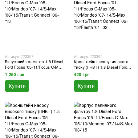
Артикул: 223357
Артикул: 223369
Випускний колектор 1.8 Diesel
Кронштейн насосу високого
Ford Focus '05-'11/Focus C-Max
тиску (ПНВТ) 1.8 Diesel Ford
'05-'10/Mondeo '07-'14/S-Max '06-
Focus '01-'11/Focus C-Max '05-
1 260 грн
420 грн
'15/Transit Connect '06-'13
'10/Mondeo '07-'14/S-Max '06-
'15/Transit Connect '02-'13/Fiesta
Купити
Купити
'01-'02