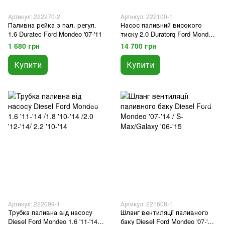
Артикул: 222270-2
Артикул: 222100-1
Паливна рейка з пал. регул.
Насос паливний високого
1.6 Duratec Ford Mondeo '07-'11
тиску 2.0 Duratorq Ford Mondeo
'10-'14
1 680 грн
14 700 грн
Купити
Купити
Артикул: 222099-1
Артикул: 221608-1
Трубка паливна від насосу
Шланг вентиляції паливного
Diesel Ford Mondeo 1.6 '11-'14
баку Diesel Ford Mondeo '07-'14