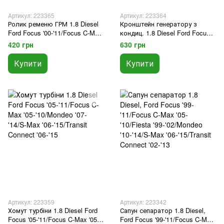
Артикул: 223365
Артикул: 223364
Ролик ременю ГРМ 1.8 Diesel
Кронштейн генератору з
Ford Focus '00-'11/Focus C-Max
кондиц. 1.8 Diesel Ford Focus
'05-'10/Mondeo '07-'14/S-Max '06-
'05-'11/Focus C-Max '05-
420 грн
630 грн
'15/Transit Connect '02-'13
'10/Mondeo '07-'14/S-Max '06-'15
Купити
Купити
Артикул: 223359
Артикул: 223342
Хомут турбіни 1.8 Diesel Ford
Сапун сепаратор 1.8 Diesel,
Focus '05-'11/Focus C-Max '05-
Ford Focus '99-'11/Focus C-Max