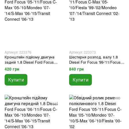
Артикул: 223376
Артикул: 223373
Кронштейн підйому двигуна
Шестерня розпод. валу 1.8
задній 1.8 Diesel Ford Focus
Diesel For Focus '99-'11/Focus
'05-'11/Focus C-Max '05-
C-Max '05-'10/Fiesta '99-
420 грн
840 грн
'10/Mondeo '07-'14/S-Max '06-
'02/Mondeo '07-'14/Transit
'15/Transit Connect '06-'13
Connect '02-'13
Купити
Купити