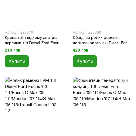
Артикул: 223370
Артикул: 223368
Кронштейн підйому двигуна
Обвідний ролик ременю
передній 1.8 Diesel Ford Focus
поліклинового 1.8 Diesel Ford
'06-'11/Focus C-Max '06-
Focus '05-'11/Focus C-Max '05-
210 грн
420 грн
'10/Mondeo '07-'14/S-Max '06-
'10/Mondeo '07-'10/S-Max '06-
'15/Transit Connect '06-'13
'10/Fiesta '00-'02
Купити
Купити