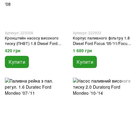
Артикул: 223358
Артикул: 222933
Кронштейн насосу високого
Корпус паливного фільтру 1.8
тиску (ПНВТ) 1.8 Diesel Ford
Diesel Ford Focus '05-'11/Focus
Focus '05-'11/Focus C-Max '05-
C-Max '05-'10/Mondeo '07-'14/S-
420 грн
1 680 грн
'10/Mondeo '07-'14/S-Max '06-
Max '06-'15
'15/Transit Connect '06-'08
Купити
Купити