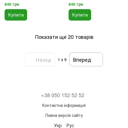
'10/Mondeo '07-'14/S-Max '06-
'05-'10/Fiesta '99-'02/Mondeo '10-
840 грн
840 грн
'15/Transit Connect '06-'15
'14/S-Max '06-'15/Transit
Connect '02-'13
Купити
Купити
Показати ще 20 товарів
Назад
Вперед
1
з 9
+38 050 152 52 52
Контактна інформація
Повна версія сайту
Укр
Рус