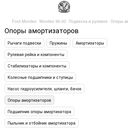
Ford Mondeo
Mondeo 96-00
Подвеска и рулевое
Опоры а
Опоры амортизаторов
Рычаги подвески
Пружины
Амортизаторы
Рулевая рейка и компоненты
Стабилизаторы и компоненты
Колесные подшипники и ступицы
Насос гидроусилителя, шланги, бачок
Опоры амортизаторов
Подшипник опоры амортизатора
Пыльник и отбойник амортизатора