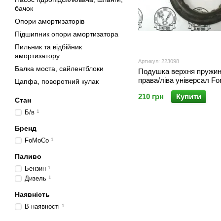
бачок
Опори амортизаторів
Підшипник опори амортизатора
Пильник та відбійник
амортизатору
Артикул: 223098
Балка моста, сайлентблоки
Подушка верхня пружин
права/ліва універсал F
Цапфа, поворотний кулак
'93-'07
210 грн
Купити
Стан
Б/в
1
Бренд
FoMoCo
1
Паливо
Бензин
1
Дизель
1
Наявність
В наявності
1