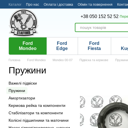
Перейти до основного контенту
Каталог
Про нас
Оплата і доставка
Обмін та повернення
Конта
+38 050 152 52 52
Пере
Ford
Ford
Ford
Mondeo
Edge
Fiesta
Ku
Головна
Ford Mondeo
Mondeo 00-07
Підвіска та кермове
Пружини
Пружини
Важелі підвіски
Пружини
Амортизатори
Кермова рейка та компоненти
Стабілізатори та компоненти
Колісні підшипники та маточини
Насос гідропідсилювача, шланги,