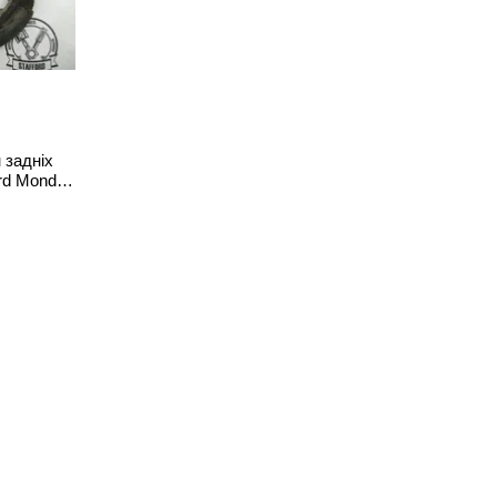
 задніх
ord Mondeo