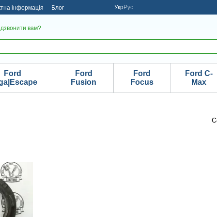
Укр
Рус
ктна інформація
Блог
дзвонити вам?
Ford
Ford
Ford
Ford C-
ga|Escape
Fusion
Focus
Max
С