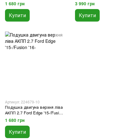
1 680 грн
3 990 грн
Купити
Купити
Артикул: 224679-10
Подушка двигуна верхня ліва
АКПП 2.7 Ford Edge '15-/Fusion
'16-
1 680 грн
Купити