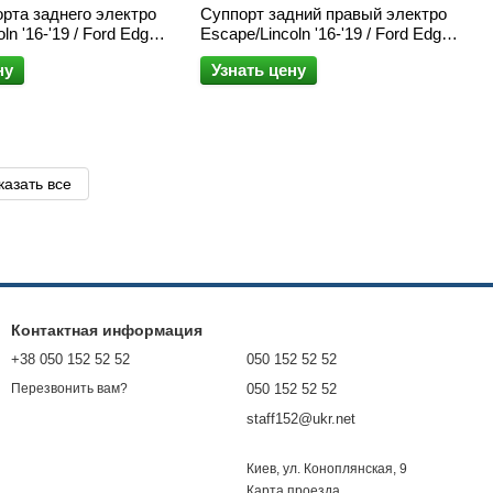
рта заднего электро
Суппорт задний правый электро
ln '16-'19 / Ford Edge
Escape/Lincoln '16-'19 / Ford Edge
n '13-'20
'15-'25/Fusion '13-'20
ну
Узнать цену
казать все
Контактная информация
+38 050 152 52 52
050 152 52 52
050 152 52 52
Перезвонить вам?
staff152@ukr.net
Киев, ул. Коноплянская, 9
Карта проезда