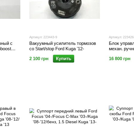
Артикул: 223443-9
Артикул: 223426
вный с
Вакуумный усилитель тормозов
Блок управл
oboost
со Start/stop Ford Kuga '12-
механ. руч
Kuga '16-
2 100 грн
Купить
16 800 грн