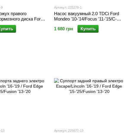
-9
Артикул: 225278-1
ожух правого
Насос вакуумный 2.0 TDCi Ford
ормозного диска Ford
Mondeo '10-'14/Focus '11-'15/C-
cape '12-
Max '10-'15/Kuga '10-'14
Купить
1 680 грн
Купить
-13
Артикул: 225677-13