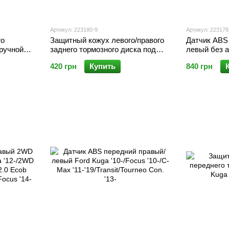
Артикул: 223180-9
Артикул: 223178
го
Защитный кожух левого/правого
Датчик ABS
 ручной
заднего тормозного диска под
левый без 
ga '12-'16
мех. ручной тормоз дефект Ford
Kuga '12- / C
420 грн
Купить
840 грн
Kuga '12-/Focus '11-
Transit/Tour