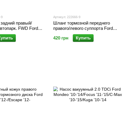
-9
Артикул: 222666-9
 задний правый/
Шланг тормозной переднего
автопарк. FWD Ford
правого/левого суппорта Ford
-Max '12- / Focus '11- /
Kuga '13-/Transit/Tourneo Connect
Купить
420 грн
Купить
neo Connect '13-'19
'13-