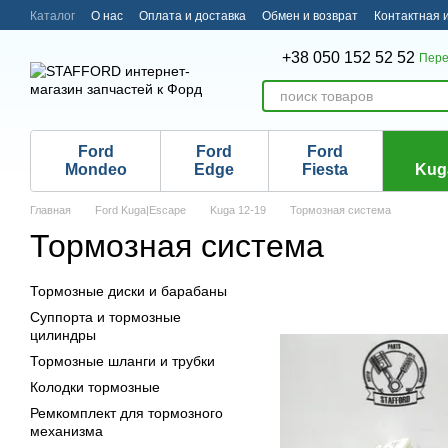
Перейти к основному контенту
Каталог
О нас
Оплата и доставка
Обмен и возврат
Контактная
+38 050 152 52 52
Пере
Ford
Ford
Ford
Mondeo
Edge
Fiesta
Kug
Главная
Ford Kuga|Escape
Kuga 12-19
Тормозная система
Тормозная система
Тормозные диски и барабаны
Суппорта и тормозные
цилиндры
Тормозные шланги и трубки
Колодки тормозные
Ремкомплект для тормозного
механизма