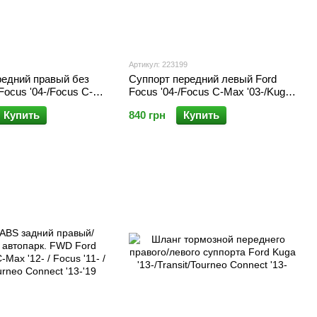
Артикул: 223199
редний правый без
Суппорт передний левый Ford
Focus '04-/Focus C-
Focus '04-/Focus C-Max '03-/Kuga
a '08-'12/бенз, 1.5
'08-'12/бенз, 1.5 Diesel Kuga '13-
Купить
840 грн
Купить
'13-