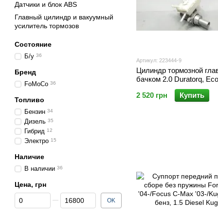
Датчики и блок ABS
Главный цилиндр и вакуумный
усилитель тормозов
Состояние
Б/у
36
Артикул: 223444-9
Цилиндр тормозной гла
Бренд
бачком 2.0 Duratorq, Ec
FoMoCo
36
Ford Kuga '12-
2 520 грн
Купить
Топливо
Бензин
34
Дизель
35
Гибрид
12
Электро
15
Наличие
В наличии
36
Цена, грн
От Цена, грн
До Цена, грн
OK