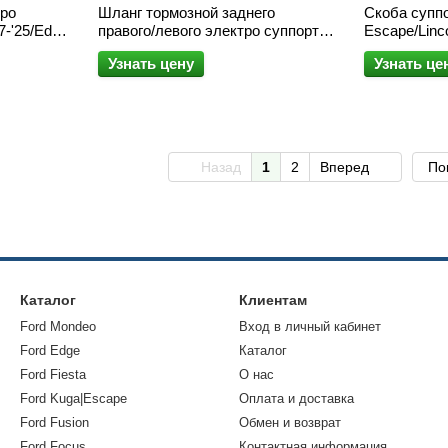
тро
Шланг тормозной заднего
Скоба суппо
7-'25/Edge
правого/левого электро суппорта
Escape/Linco
Ford Escape '16-'19/Kuga '16-
'15-'25/Fusio
Узнать цену
Узнать це
Назад
1
2
Вперед
По
Каталог
Клиентам
Ford Mondeo
Вход в личный кабинет
Ford Edge
Каталог
Ford Fiesta
О нас
Ford Kuga|Escape
Оплата и доставка
Ford Fusion
Обмен и возврат
Ford Focus
Контактная информация