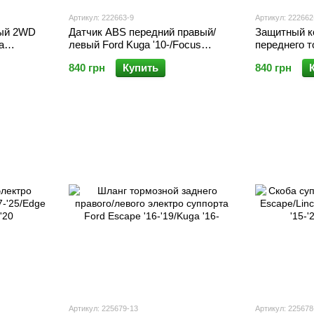
Артикул: 222663-9
Артикул: 222662
вый 2WD
Датчик ABS передний правый/
Защитный к
a
левый Ford Kuga '10-/Focus
переднего т
'18-'19/2.0
'10-/C-Max '11-'19/Transit/Tourneo
Kuga '12-/Es
840 грн
Купить
840 грн
iesel
Con. '13-
Артикул: 225679-13
Артикул: 225678