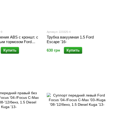
-9
Артикул: 223325-4
ения ABS с кроншт. с
Трубка вакуумная 1.5 Ford
ным тормозом Ford
Escape '16-
Купить
630 грн
Купить