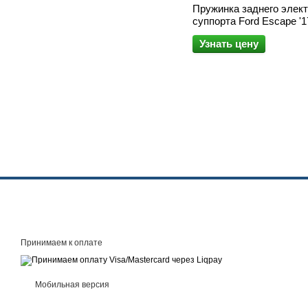
Пружинка заднего элек
суппорта Ford Escape '1
'15-'25/Fusion '13-'20
Узнать цену
Принимаем к оплате
Мобильная версия