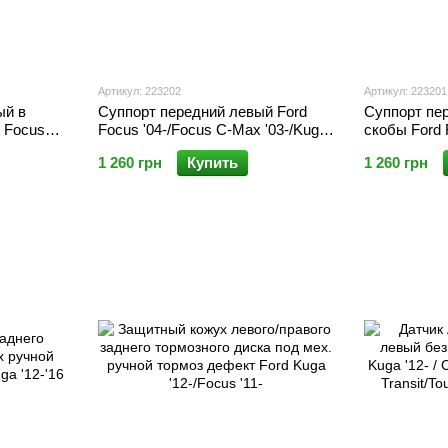
Артикул: 223202
Артикул: 223201
ый в
Суппорт передний левый Ford
Суппорт пе
 Focus
Focus '04-/Focus C-Max '03-/Kuga
скобы Ford 
a '08-'12/
'08-'12/бенз, 1.5 Diesel Kuga '13-
Max '03-/Kug
1 260 грн
Купить
1 260 грн
Diesel Kuga 