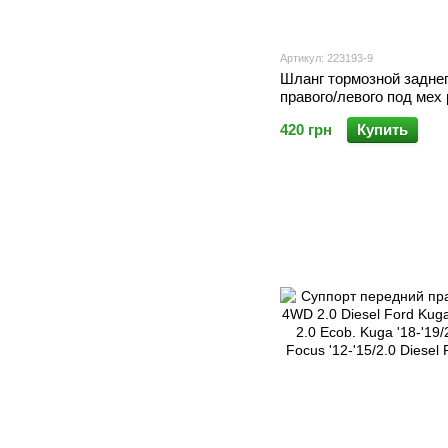
Артикул: 223193-9
Шланг тормозной задне
правого/левого под мех
тормоз суппорта Ford Ku
420 грн
Купить