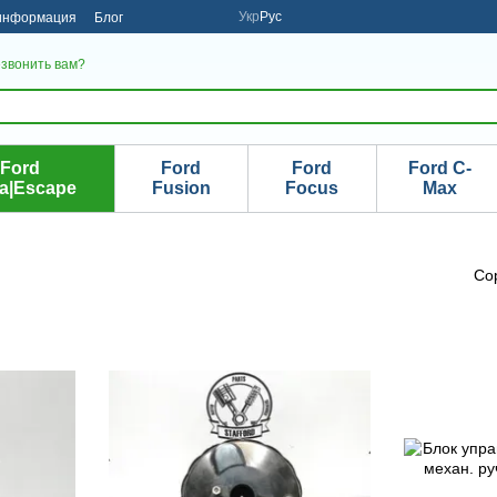
Укр
Рус
 информация
Блог
звонить вам?
Ford
Ford
Ford
Ford C-
a|Escape
Fusion
Focus
Max
Со