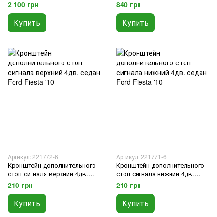
и плафонами осв. черная UH 4
седан Ford Fiesta '10-
2 100 грн
840 грн
дв. седан без камеры Ford
Fiesta '13-
Купить
Купить
Артикул: 221772-6
Артикул: 221771-6
Кронштейн дополнительного
Кронштейн дополнительного
стоп сигнала верхний 4дв.
стоп сигнала нижний 4дв.
седан Ford Fiesta '10-
седан Ford Fiesta '10-
210 грн
210 грн
Купить
Купить