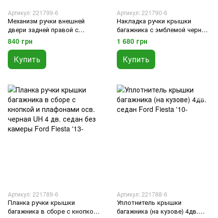
Артикул: 221799-6
Артикул: 221790-6
Механизм ручки внешней
Накладка ручки крышки
двери задней правой с
багажника с эмблемой черная
коротким тросом Ford Fiesta
UH 4 дв. седан Ford Fiesta '13-
840 грн
1 680 грн
'13-
Купить
Купить
Артикул: 221789-6
Артикул: 221788-6
Планка ручки крышки
Уплотнитель крышки
багажника в сборе с кнопкой
багажника (на кузове) 4дв.