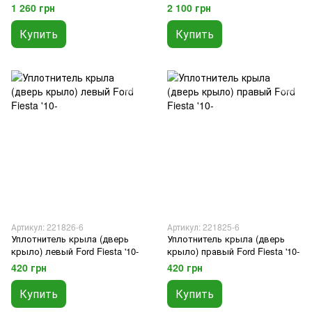
двери задней правой Ford
двери передней правой Ford
1 260 грн
2 100 грн
Fiesta '13-
Fiesta '13-
Купить
Купить
Артикул: 221826-6
Артикул: 221825-6
Уплотнитель крыла (дверь
Уплотнитель крыла (дверь
крыло) левый Ford Fiesta '10-
крыло) правый Ford Fiesta '10-
420 грн
420 грн
Купить
Купить