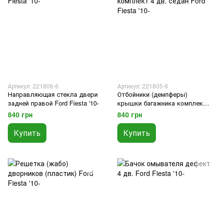
Артикул: 221806-6
Артикул: 221805-6
Направляющая стекла двери
Отбойники (демпферы)
задней правой Ford Fiesta '10-
крышки багажника комплект
4 дв. седан Ford Fiesta '10-
840 грн
840 грн
Купить
Купить