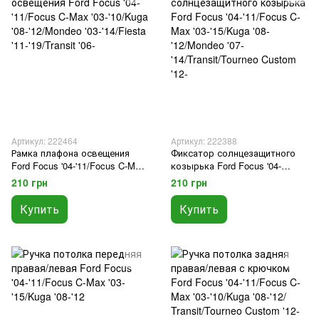
Артикул: 222464
Артикул: 222388
Рамка плафона освещения
Фиксатор солнцезащитного
Ford Focus '04-'11/Focus C-Max
козырька Ford Focus '04-
'03-'10/Kuga '08-'12/Mondeo '03-
'11/Focus C-Max '03-'15/Kuga
210 грн
210 грн
'14/Fiesta '11-'19/Transit '06-
'08-'12/Mondeo '07-
'14/Transit/Tourneo Custom '12-
Купить
Купить