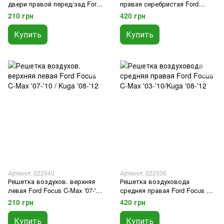
двери правой перед/зад Ford
правая серебристая Ford
Focus '04-'11/Focus C-Max '03-
Focus C-Max '03-'10 / Focus '04-
210 грн
420 грн
'10/Kuga '08-'12
'08 / Kuga '08-'12
Купить
Купить
Артикул: 222340
Артикул: 222336
Решетка воздухов. верхняя
Решетка воздуховода
левая Ford Focus C-Max '07-'10
средняя правая Ford Focus C-
/ Kuga '08-'12
Max '03-'10/Kuga '08-'12
210 грн
420 грн
Купить
Купить