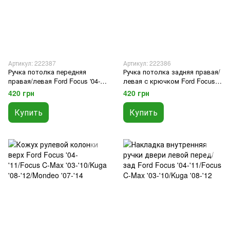
Артикул: 222387
Артикул: 222386
Ручка потолка передняя
Ручка потолка задняя правая/
правая/левая Ford Focus '04-
левая с крючком Ford Focus
'11/Focus C-Max '03-'15/Kuga
'04-'11/Focus C-Max '03-'10/Kuga
420 грн
420 грн
'08-'12
'08-'12/ Transit/Tourneo Custom
'12-
Купить
Купить