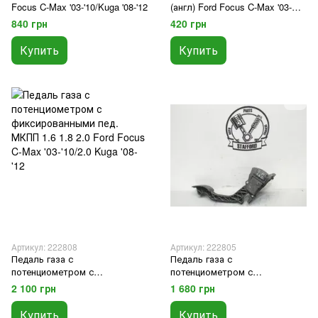
Focus C-Max '03-'10/Kuga '08-'12
(англ) Ford Focus C-Max '03-
'10/Kuga '08-'12
840 грн
420 грн
Купить
Купить
Артикул: 222808
Артикул: 222805
Педаль газа с
Педаль газа с
потенциометром с
потенциометром с
фиксированными пед. МКПП
фиксированными пед. МКПП
2 100 грн
1 680 грн
1.6 1.8 2.0 Ford Focus C-Max
1.6 1.8 2.0 Ford Focus C-Max
'03-'10/2.0 Kuga '08-'12
'03-'10/ 2.0 Kuga '08-'12
Купить
Купить