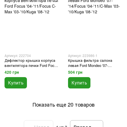
Артикул: 222704
Артикул: 223986-1
Дефлектор крышка корпуса
Крышка фильтра салона
вентилятора печки Ford Focus
левая Ford Mondeo '07-
'04-'11/Focus C-Max '03-'10/Kuga
'14/Focus '04-'11/C-Max '03-
420 грн
504 грн
'08-'12
'10/Kuga '08-'12
Купить
Купить
Показать еще 20 товаров
Назад
Вперед