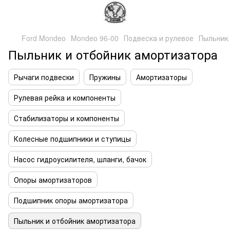
Ford Mondeo
Mondeo 96-00
Подвеска и рулевое
Пыльник
Пыльник и отбойник амортизатора
Рычаги подвески
Пружины
Амортизаторы
Рулевая рейка и компоненты
Стабилизаторы и компоненты
Колесные подшипники и ступицы
Насос гидроусилителя, шланги, бачок
Опоры амортизаторов
Подшипник опоры амортизатора
Пыльник и отбойник амортизатора