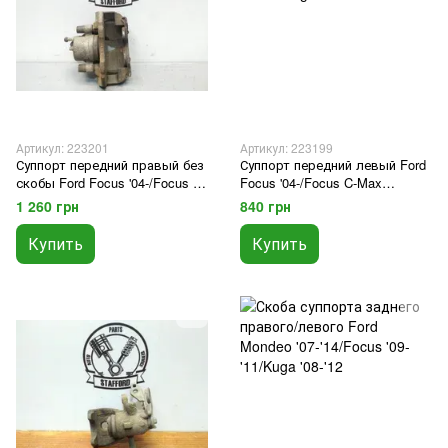
Артикул: 223201
Артикул: 223199
Суппорт передний правый без
Суппорт передний левый Ford
скобы Ford Focus '04-/Focus C-
Focus '04-/Focus C-Max
Max '03-/Kuga '08-'12/бенз, 1.5
'03-/Kuga '08-'12/бенз, 1.5 Diesel
1 260 грн
840 грн
Diesel Kuga '13-
Kuga '13-
Купить
Купить