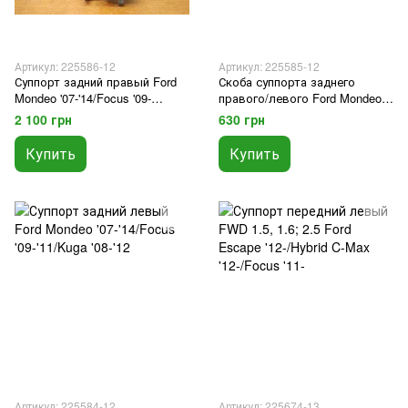
Артикул: 225586-12
Артикул: 225585-12
Суппорт задний правый Ford
Скоба суппорта заднего
Mondeo '07-'14/Focus '09-
правого/левого Ford Mondeo
'11/Kuga '08-'12
'07-'14/Focus '09-'11/Kuga '08-'12
2 100 грн
630 грн
Купить
Купить
Артикул: 225584-12
Артикул: 225674-13