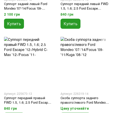
Суппорт задний левый Ford
Суппорт передний левый FWD
Mondeo '07-'14/Focus '09-
1.5, 1.6; 2.5 Ford Escape
'11/Kuga '08-'12
'12-/Hybrid C-Max '12-/Focus '11-
2 100 грн
840 грн
Купить
Купить
Артикул: 225670-13
Артикул: 226319-14
Суппорт передний правый
Скоба суппорта заднего
FWD 1.5, 1.6; 2.5 Ford Escape
правого/левого Ford Mondeo
'12-/Hybrid C-Max '12-/Focus '11-
'07-'14/Focus '09-'11/Kuga '08-'12
840 грн
Цену уточняйте