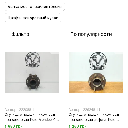
Балка моста, сайлентблоки
Цапфа, поворотный кулак
Фильтр
По популярности
Артикул: 222088-1
Артикул: 226248-14
Ступица с подшипником зад
Ступица с подшипником зад
правая/левая Ford Mondeo '07-
правая/левая дефект Ford
'14 / Focus '09-'11 / 2WD Kuga
Mondeo '07-'08
1 680 грн
1 260 грн