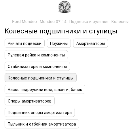
Ford Mondeo
Mondeo 07-14
Подвеска и рулевое
Колесны
Колесные подшипники и ступицы
Рычаги подвески
Пружины
Амортизаторы
Рулевая рейка и компоненты
Стабилизаторы и компоненты
Колесные подшипники и ступицы
Насос гидроусилителя, шланги, бачок
Опоры амортизаторов
Подшипник опоры амортизатора
Пыльник и отбойник амортизатора