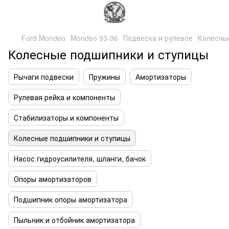
Ford Mondeo
Mondeo 93-96
Подвеска и рулевое
Колесны
Колесные подшипники и ступицы
Рычаги подвески
Пружины
Амортизаторы
Рулевая рейка и компоненты
Стабилизаторы и компоненты
Колесные подшипники и ступицы
Насос гидроусилителя, шланги, бачок
Опоры амортизаторов
Подшипник опоры амортизатора
Пыльник и отбойник амортизатора