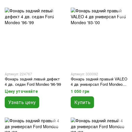
Артикул: 224767
Артикул: 330092
Фонарь задний левый дефект
Фонарь задний правый VALEO
4 дв. седан Ford Mondeo '96-'99
4 дв универсал Ford Mondeo
'93-'00
Цену уточняйте
1 050 грн
Узнать цену
Купить