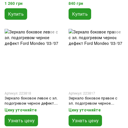
дефект Ford Mondeo '00-'03
Ford Mondeo '00-'03
1 260 грн
840 грн
Купить
Купить
Артикул: 223818
Артикул: 223817
Зеркало боковое левое с эл.
Зеркало боковое правое с
подогревом черное дефект
эл. подогревом черное
Ford Mondeo '03-'07
дефект Ford Mondeo '03-'07
Цену уточняйте
Цену уточняйте
Узнать цену
Узнать цену