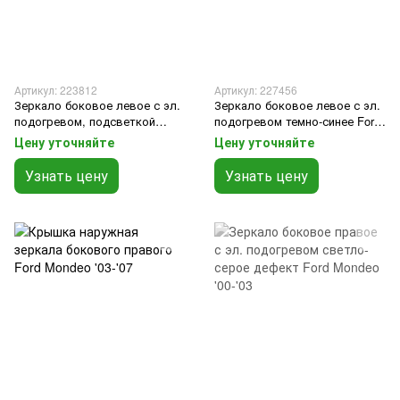
Артикул: 223812
Артикул: 227456
Зеркало боковое левое с эл.
Зеркало боковое левое с эл.
подогревом, подсветкой
подогревом темно-синее Ford
светло-серое дефект Ford
Mondeo '03-'07
Цену уточняйте
Цену уточняйте
Mondeo '03-'07
Узнать цену
Узнать цену