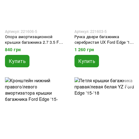
Артикул: 221606-5
Артикул: 221603-5
Опора амортизационной
Ручка двери багажника
крышки багажника 2.7 3.5 Ford
серебристая UX Ford Edge '15-
Edge '15-
'18
840 грн
1 260 грн
Купить
Купить