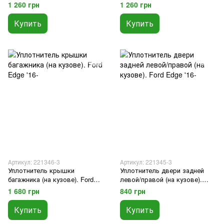
электроприв Ford Edge '17-
электроприв Ford Edge '17-
1 260 грн
1 260 грн
Купить
Купить
Артикул: 221346-3
Артикул: 221345-3
Уплотнитель крышки
Уплотнитель двери задней
багажника (на кузове). Ford
левой/правой (на кузове).
Edge '16-
Ford Edge '16-
1 680 грн
840 грн
Купить
Купить